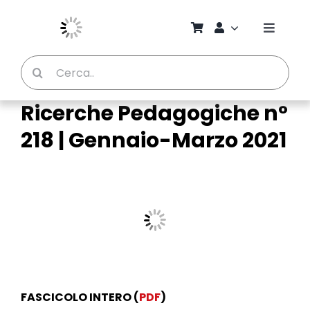
Salta
al
Toggle
contenuto
Naviga
Cerca
Chi S
per:
Ricerche Pedagogiche n°
Bambi
218 | Gennaio-Marzo 2021
Pedag
Proget
Manual
Riviste
FASCICOLO INTERO (
PDF
)