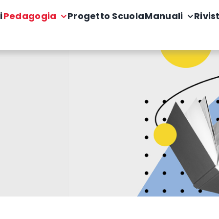
i
Pedagogia
Progetto Scuola
Manuali
Rivis
E