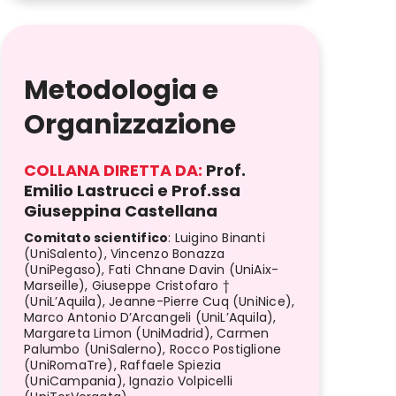
Metodologia e
Organizzazione
COLLANA DIRETTA DA:
Prof.
Emilio Lastrucci e Prof.ssa
Giuseppina Castellana
Comitato scientifico
:
Luigino Binanti
(UniSalento), Vincenzo Bonazza
(UniPegaso), Fati Chnane Davin (UniAix-
Marseille), Giuseppe Cristofaro †
(UniL’Aquila), Jeanne-Pierre Cuq (UniNice),
Marco Antonio D’Arcangeli (UniL’Aquila),
Margareta Limon (UniMadrid), Carmen
Palumbo (UniSalerno), Rocco Postiglione
(UniRomaTre), Raffaele Spiezia
(UniCampania), Ignazio Volpicelli