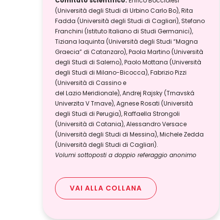
Comitato scientifico:
Enrico Bocciolesi
(Università degli Studi di Urbino Carlo Bo), Rita
Fadda (Università degli Studi di Cagliari), Stefano
Franchini (Istituto Italiano di Studi Germanici),
Tiziana Iaquinta (Università degli Studi “Magna
Graecia” di Catanzaro), Paola Martino (Università
degli Studi di Salerno), Paolo Mottana (Università
degli Studi di Milano-Bicocca), Fabrizio Pizzi
(Università di Cassino e
del Lazio Meridionale), Andrej Rajsky (Trnavská
Univerzita V Trnave), Agnese Rosati (Università
degli Studi di Perugia), Raffaella Strongoli
(Università di Catania), Alessandro Versace
(Università degli Studi di Messina), Michele Zedda
(Università degli Studi di Cagliari).
Volumi sottoposti a doppio referaggio anonimo
VAI ALLA COLLANA