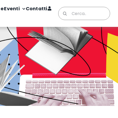
te
Eventi
Contatti
Cerca
per: