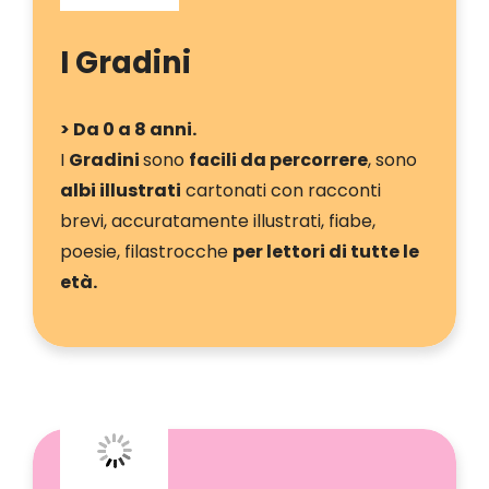
I Gradini
> Da 0 a 8 anni.
I
Gradini
sono
facili da percorrere
, sono
albi illustrati
cartonati con racconti
brevi, accuratamente illustrati, fiabe,
poesie, filastrocche
per lettori di tutte le
età.