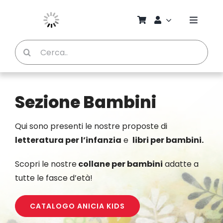
Salta
al
Toggle
contenuto
Naviga
Cerca
Chi S
per:
Bambi
Sezione Bambini
Pedag
Qui sono presenti le nostre proposte di
letteratura per l’infanzia
e
libri per bambini.
Proget
Scopri le nostre
collane per bambini
adatte a
Manual
tutte le fasce d’età!
CATALOGO ANICIA KIDS
Riviste