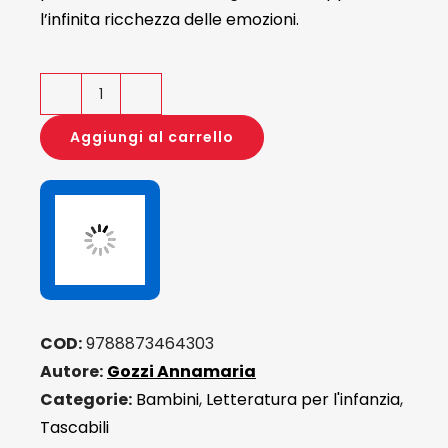
l’infinita ricchezza delle emozioni.
Il
cerchio
Aggiungi al carrello
di
Zero
quantità
COD:
9788873464303
Autore:
Gozzi Annamaria
Categorie:
Bambini
,
Letteratura per l'infanzia
,
Tascabili