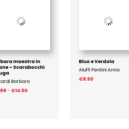
bara maestra in
Bluo e Verdola
one – Scarabocchi
Aluffi Pentini Anna
fuga
€
8.50
cardi Barbara
Fascia
.99
-
€
14.00
di
prezzo:
da
€8.99
a