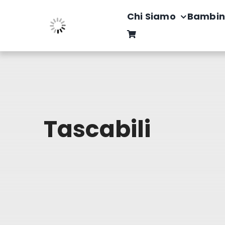
Salta
Chi Siamo
Bambin
al
contenuto
Tascabili