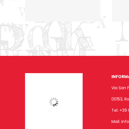
INFORM
Via San 
00153, 
Tel:
+39 
Mail:
inf