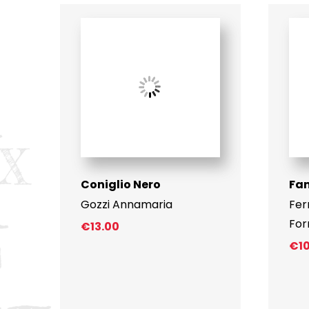
Coniglio Nero
Fa
Gozzi Annamaria
Fer
For
€
13.00
€
1