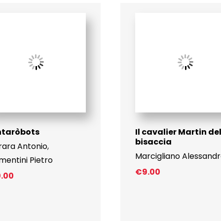
€14.00
ntaròbots
Il cavalier Martin de
bisaccia
rara Antonio
,
Marcigliano Alessand
mentini Pietro
€
9.00
0.00