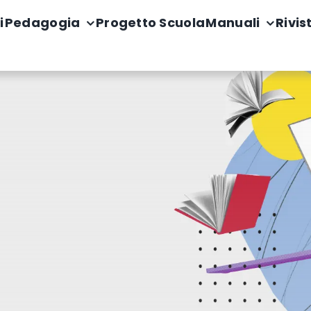
i
Pedagogia
Progetto Scuola
Manuali
Rivis