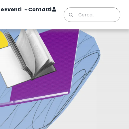
te
Eventi
Contatti
Cerca
per: