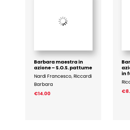
Barbara maestra in
Bar
azione – S.O.S. pattume
azi
in 
Nardi Francesco
,
Riccardi
Ric
Barbara
€
8
€
14.00