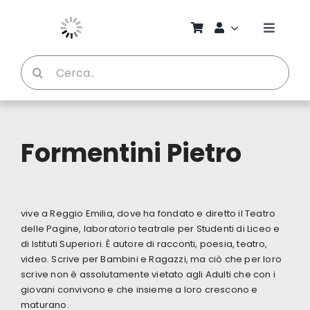
Salta
al
Toggle
contenuto
Naviga
Cerca
Chi S
per:
Bambi
Formentini Pietro
Pedag
Proget
vive a Reggio Emilia, dove ha fondato e diretto il Teatro
delle Pagine, laboratorio teatrale per Studenti di Liceo e
di Istituti Superiori. È autore di racconti, poesia, teatro,
Manual
video. Scrive per Bambini e Ragazzi, ma ciò che per loro
scrive non è assolutamente vietato agli Adulti che con i
giovani convivono e che insieme a loro crescono e
Riviste
maturano.