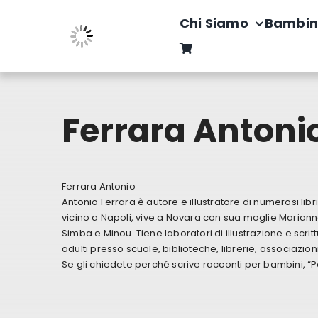
Salta
Chi Siamo
Bambin
al
contenuto
Ferrara Antoni
Ferrara Antonio
Antonio Ferrara è autore e illustratore di numerosi libri
vicino a Napoli, vive a Novara con sua moglie Marianna,
Simba e Minou. Tiene laboratori di illustrazione e scrit
adulti presso scuole, biblioteche, librerie, associazioni
Se gli chiedete perché scrive racconti per bambini, “Per