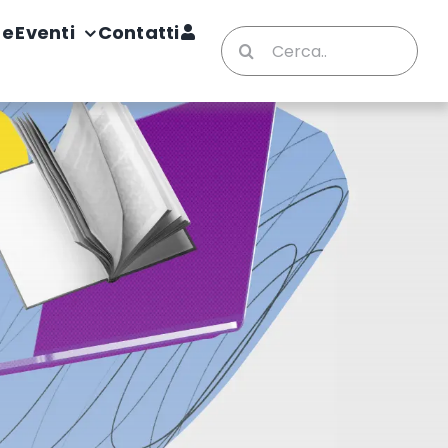
te
Eventi
Contatti
Cerca
per: