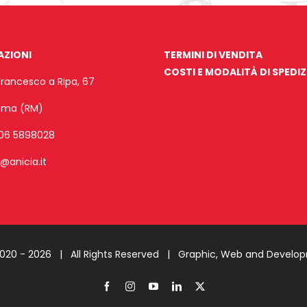
AZIONI
TERMINI DI VENDITA
COSTI E MODALITÀ DI SPEDI
Francesco a Ripa, 67
Roma (RM)
06 5898028
o@anicia.it
2020 -
2026 | All Rights Reserved |
Graphic, Web and Develo
Facebook
Instagram
YouTube
LinkedIn
X