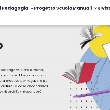
i
Pedagogia
Progetto Scuola
Manuali
Rivis
o
 per ragazzi. Nato a Portici,
 sua figlia Martina e coi gatti
tura creativa per ragazzi e per
 culturali e case circondariali.
 risarcirli”, vi risponderà.