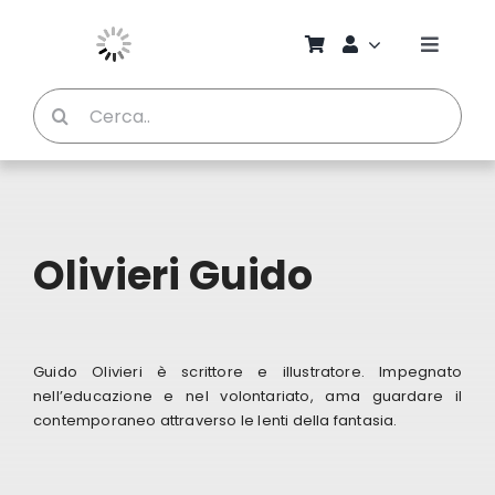
Salta
al
Toggle
contenuto
Naviga
Cerca
Chi S
per:
Bambi
Pedag
Olivieri Guido
Proget
Guido Olivieri è scrittore e illustratore. Impegnato
Manual
nell’educazione e nel volontariato, ama guardare il
contemporaneo attraverso le lenti della fantasia.
Riviste