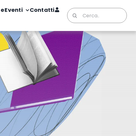
te
Eventi
Contatti
Cerca
per: