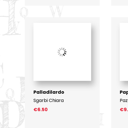
Palladilardo
Pa
Sgarbi Chiara
Paz
€
6.50
€
9