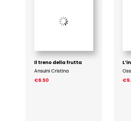
Il treno della frutta
L’i
Ansuini Cristina
Oss
€
6.50
€
9