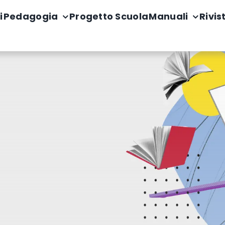
i
Pedagogia
Progetto Scuola
Manuali
Rivis