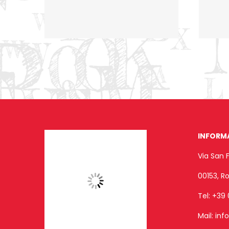
INFORM
Via San 
00153, 
Tel:
+39 
Mail:
inf