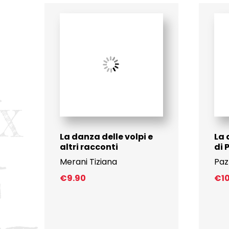
La danza delle volpi e
La 
altri racconti
di 
Merani Tiziana
Paz
€
9.90
€
1