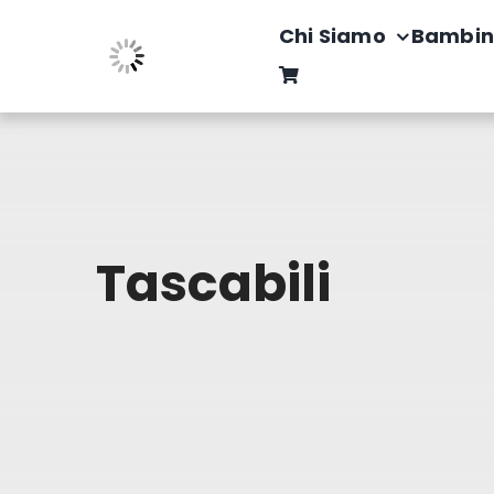
Salta
Chi Siamo
Bambin
al
contenuto
Tascabili