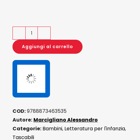
La
casa
Aggiungi al carrello
rosa
quantità
COD:
9788873463535
Autore:
Marcigliano Alessandro
Categorie:
Bambini
,
Letteratura per l'infanzia
,
Tascabili