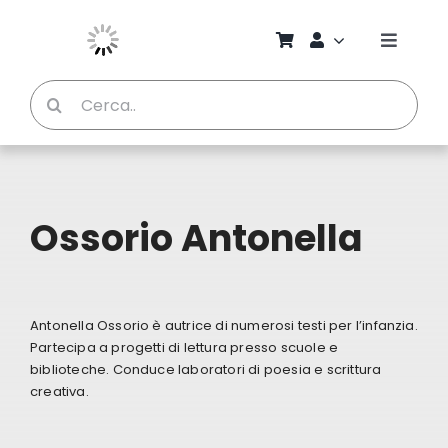
Salta
al
Toggle
contenuto
Naviga
Cerca
Chi S
per:
Bambi
Ossorio Antonella
Pedag
Proget
Antonella Ossorio è autrice di numerosi testi per l’infanzia.
Partecipa a progetti di lettura presso scuole e
Manual
biblioteche. Conduce laboratori di poesia e scrittura
creativa.
Riviste