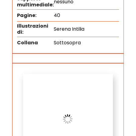
nessuno
multimediale:
Pagine:
40
Illustrazioni
Serena Intilia
di:
Collana
Sottosopra