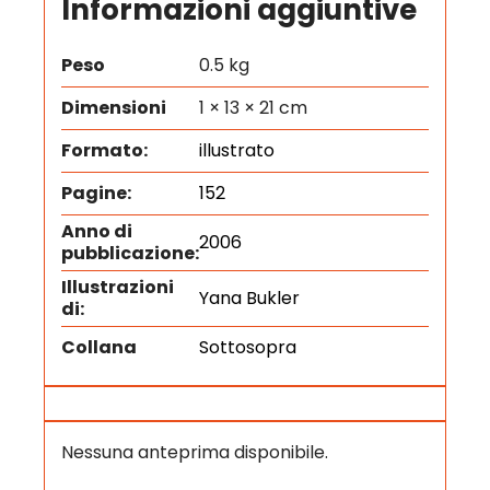
Informazioni aggiuntive
Peso
0.5 kg
Dimensioni
1 × 13 × 21 cm
Formato:
illustrato
Pagine:
152
Anno di
2006
pubblicazione:
Illustrazioni
Yana Bukler
di:
Collana
Sottosopra
Nessuna anteprima disponibile.