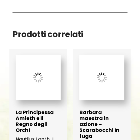
e
z
z
o
:
Prodotti correlati
d
a
€
8
.
9
9
a
€
1
4
.
0
0
La Principessa
Barbara
Amleth e il
maestra in
Regno degli
azione –
Orchi
Scarabocchi in
fuga
Nautilus Lanth J.