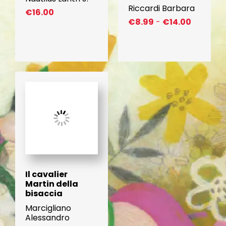
Riccardi Barbara
€
16.00
F
€
8.99
-
€
14.00
a
s
c
i
a
d
i
p
r
e
z
z
o
:
d
a
Il cavalier
€
Martin della
8
bisaccia
.
Marcigliano
9
Alessandro
9