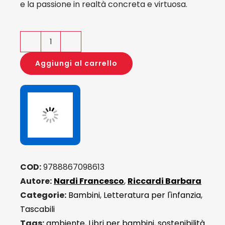
e la passione in realtà concreta e virtuosa.
Barbara
maestra
Aggiungi al carrello
in
azione
-
S.O.S.
pattume
quantità
COD:
9788867098613
Autore:
Nardi Francesco
,
Riccardi Barbara
Categorie:
Bambini
,
Letteratura per l'infanzia
,
Tascabili
Tags:
ambiente
,
Libri per bambini
,
sostenibilità