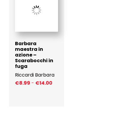
Barbara
maestra in
azione –
Scarabocchi in
fuga
Riccardi Barbara
F
€
8.99
-
€
14.00
a
s
c
i
a
d
i
p
r