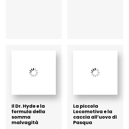
Il Dr. Hyde e la
La piccola
formula della
Locomotiva e la
somma
caccia all’uovo di
malvagità
Pasqua