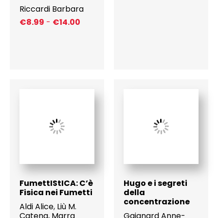
Riccardi Barbara
F
€
8.99
-
€
14.00
a
s
c
i
a
d
i
p
r
e
z
z
o
:
d
a
€
FumettIStICA: C’è
Hugo e i segreti
8
Fisica nei Fumetti
della
.
concentrazione
9
Aldi Alice
,
Liù M.
9
Catena
,
Marra
Gaignard Anne-