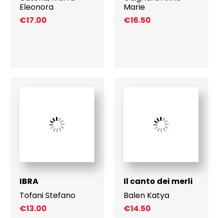
a
Eleonora
Marie
€
€
17.00
€
16.50
1
4
.
0
0
IBRA
Il canto dei merli
Tofani Stefano
Balen Katya
€
13.00
€
14.50