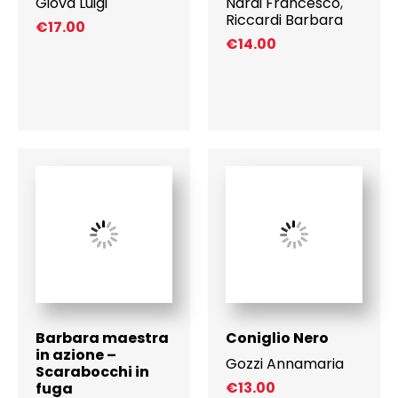
Giova Luigi
Nardi Francesco
,
Riccardi Barbara
€
17.00
€
14.00
Barbara maestra
Coniglio Nero
in azione –
Gozzi Annamaria
Scarabocchi in
€
13.00
fuga