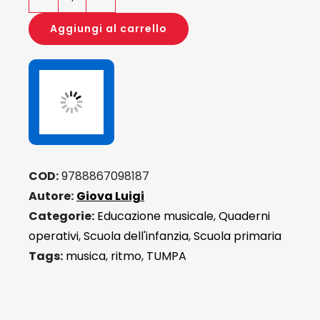
A
scuola
Aggiungi al carrello
con
le
quattro
stagioni
a
ritmo
di
COD:
9788867098187
TUMPA
Autore:
Giova Luigi
quantità
Categorie:
Educazione musicale
,
Quaderni
operativi
,
Scuola dell'infanzia
,
Scuola primaria
Tags:
musica
,
ritmo
,
TUMPA