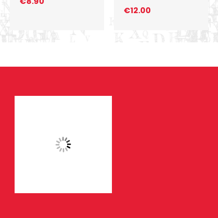
€
8.90
€
12.00