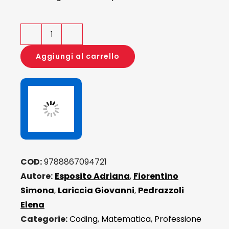
Matematica
favolosa
Aggiungi al carrello
-
Classe
terza
quantità
COD:
9788867094721
Autore:
Esposito Adriana
,
Fiorentino
Simona
,
Lariccia Giovanni
,
Pedrazzoli
Elena
Categorie:
Coding
,
Matematica
,
Professione