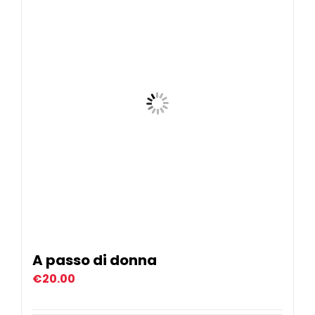
Eventi
Contat
Profilo
Carrel
A passo di donna
€
20.00