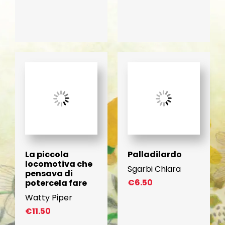
La piccola
Palladilardo
locomotiva che
Sgarbi Chiara
pensava di
€
6.50
potercela fare
Watty Piper
€
11.50