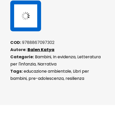
merli
quantità
COD:
9788867097302
Autore:
Balen Katya
Categorie:
Bambini
,
In evidenza
,
Letteratura
per l'infanzia
,
Narrativa
Tags:
educazione ambientale
,
Libri per
bambini
,
pre-adolescenza
,
resilienza