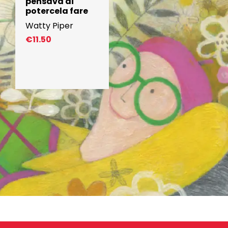
pensava di
potercela fare
Watty Piper
€
11.50