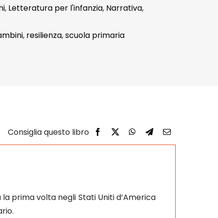
ni
,
Letteratura per l'infanzia
,
Narrativa
,
bambini
,
resilienza
,
scuola primaria
a prima volta negli Stati Uniti d’America
rio.