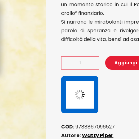
un momento storico in cui il 
crollo” finanziario.
Si narrano le mirabolanti impr
parole di speranza e rivolger
difficoltà della vita, bensì ad o
Aggiungi 
La
piccola
locomotiva
che
pensava
di
potercela
COD:
9788867096527
fare
Autore:
Watty Piper
quantità