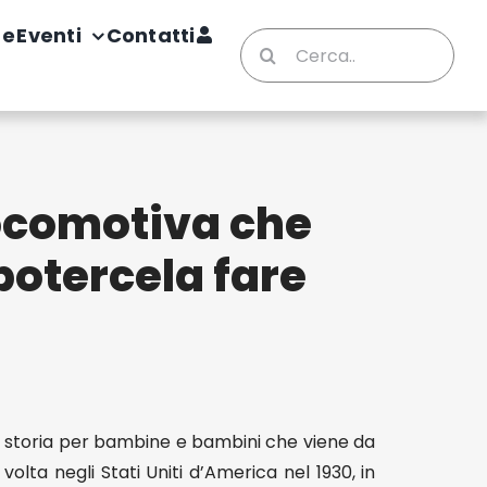
te
Eventi
Contatti
Cerca
per:
locomotiva che
potercela fare
a storia per bambine e bambini che viene da
volta negli Stati Uniti d’America nel 1930, in