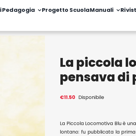
i
Pedagogia
Progetto Scuola
Manuali
Rivis
La piccola 
pensava di 
€
11.50
Disponibile
La Piccola Locomotiva Blu è un
lontano: fu pubblicata la prima 