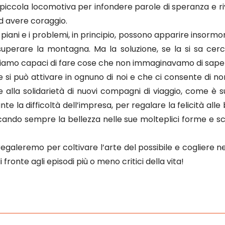
 piccola locomotiva per infondere parole di speranza e riv
 ad avere coraggio.
piani e i problemi, in principio, possono apparire insormonta
perare la montagna. Ma la soluzione, se la si sa cerc
siamo capaci di fare cose che non immaginavamo di saper f
 si può attivare in ognuno di noi e che ci consente di non 
e alla solidarietà di nuovi compagni di viaggio, come è 
te la difficoltà dell’impresa, per regalare la felicità all
rcando sempre la bellezza nelle sue molteplici forme e sc
egaleremo per coltivare l’arte del possibile e cogliere ne
fronte agli episodi più o meno critici della vita!