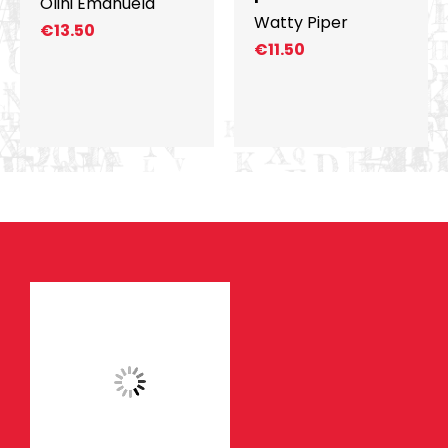
Olini Emanuela
Watty Piper
€
13.50
€
11.50