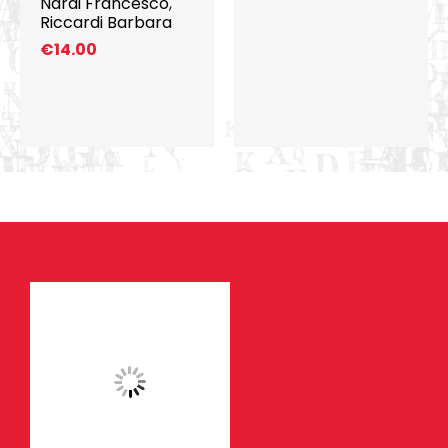
Nardi Francesco
,
Riccardi Barbara
€
14.00