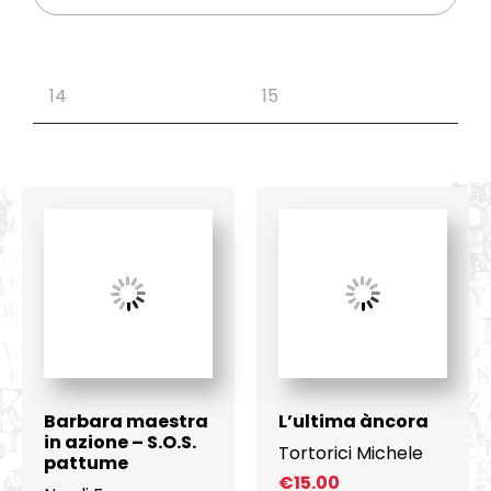
Barbara maestra
L’ultima àncora
in azione – S.O.S.
Tortorici Michele
pattume
€
15.00