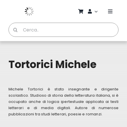
Salta
al
Toggle
contenuto
Naviga
Cerca
Chi S
per:
Bambi
Tortorici Michele
Pedag
Proget
Michele Tortorici è stato insegnante e dirigente
scolastico. Studioso di storia della letteratura italiana, si è
Manual
occupato anche di logica ipertestuale applicata ai testi
letterari e di media digitali. Autore di numerose
pubblicazioni tra studi letterari, poesie e romanzi.
Riviste