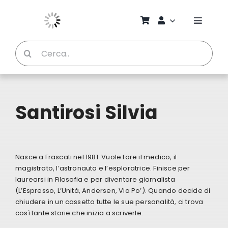
Salta
al
Toggle
contenuto
Naviga
Cerca
Chi S
per:
Bambi
Santirosi Silvia
Pedag
Proget
Nasce a Frascati nel 1981. Vuole fare il medico, il
magistrato, l’astronauta e l’esploratrice. Finisce per
laurearsi in Filosofia e per diventare giornalista
Manual
(L’Espresso, L’Unità, Andersen, Via Po’). Quando decide di
chiudere in un cassetto tutte le sue personalità, ci trova
così tante storie che inizia a scriverle.
Riviste