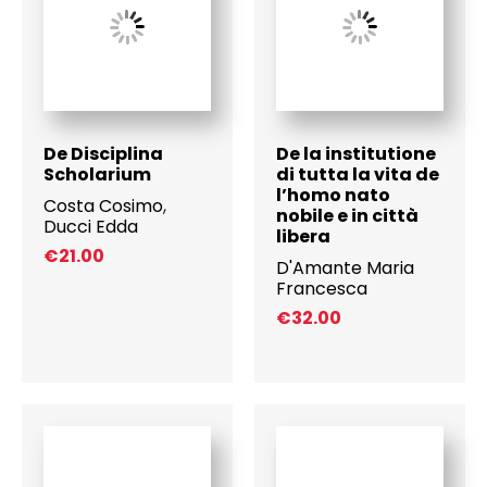
De Disciplina
De la institutione
Scholarium
di tutta la vita de
l’homo nato
Costa Cosimo
,
nobile e in città
Ducci Edda
libera
€
21.00
D'Amante Maria
Francesca
€
32.00