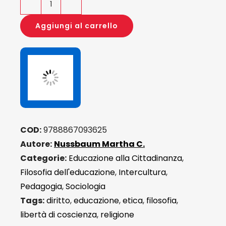
Libertà
di
Aggiungi al carrello
coscienza
quantità
COD:
9788867093625
Autore:
Nussbaum Martha C.
Categorie:
Educazione alla Cittadinanza
,
Filosofia dell'educazione
,
Intercultura
,
Pedagogia
,
Sociologia
Tags:
diritto
,
educazione
,
etica
,
filosofia
,
libertà di coscienza
,
religione