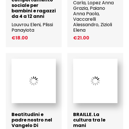
Carla
,
Lopez Anna
sociale per
Grazia
,
Paiano
bambini e ragazzi
Anna Paola
,
da 4 a 12 anni
Vaccarelli
Louvrou Eleni
,
Plissi
Alessandro
,
Zizioli
Panayiota
Elena
€
18.00
€
21.00
Beatitudini e
BRAILLE. La
padre nostro nel
cultura tra le
Vangelo Di
mani