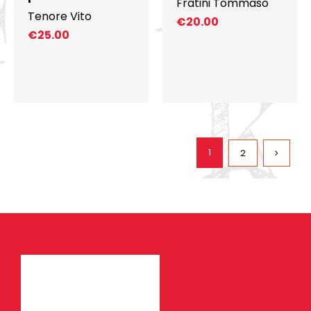
Fratini Tommaso
Tenore Vito
€
20.00
€
25.00
1
2