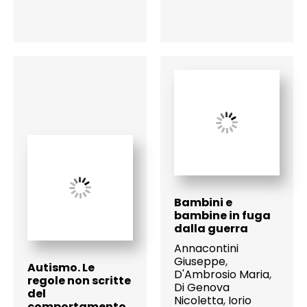
Bambini e
bambine in fuga
dalla guerra
Annacontini
Giuseppe
,
Autismo. Le
D'Ambrosio Maria
,
regole non scritte
Di Genova
del
Nicoletta
,
Iorio
comportamento