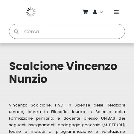
Salta
al
Toggle
contenuto
Naviga
Cerca
Chi S
per:
Bambi
Scalcione Vincenzo
Pedag
Nunzio
Proget
Vincenzo Scalcione, Ph.D. in Scienze delle Relazioni
Manual
umane, laurea in Filosofia, laurea in Scienze della
Formazione primaria; è docente presso UNIBAS dei
seguenti insegnamenti: pedagogia generale (M-PED/01);
Riviste
teorie e metodi di programmazione e valutazione