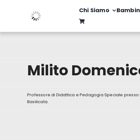
Salta
Chi Siamo
Bambin
al
contenuto
Milito Domenic
Professore di Didattica e Pedagogia Speciale presso l’
Basilicata.