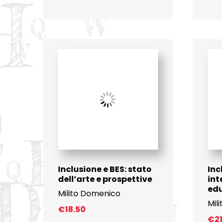
Inclusione e BES: stato
Inc
dell’arte e prospettive
int
edu
Milito Domenico
Mil
€
18.50
€
2