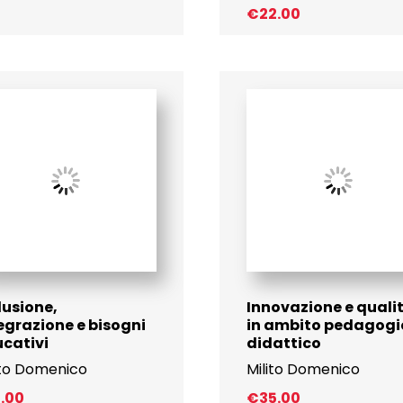
€
22.00
lusione,
Innovazione e quali
egrazione e bisogni
in ambito pedagogi
cativi
didattico
ito Domenico
Milito Domenico
1.00
€
35.00