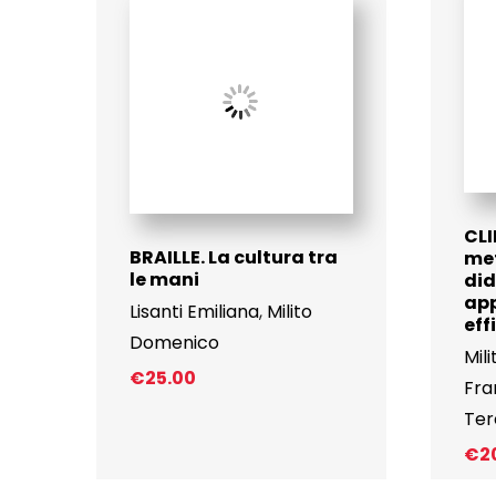
CLI
BRAILLE. La cultura tra
me
le mani
did
ap
Lisanti Emiliana
,
Milito
eff
Domenico
Mil
€
25.00
Fra
Tere
€
2