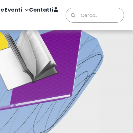
te
Eventi
Contatti
Cerca
per: