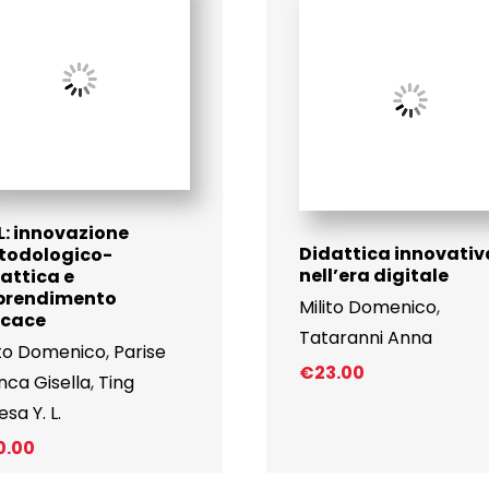
L: innovazione
Didattica innovativ
todologico-
nell’era digitale
attica e
prendimento
Milito Domenico
,
icace
Tataranni Anna
ito Domenico
,
Parise
€
23.00
nca Gisella
,
Ting
sa Y. L.
0.00