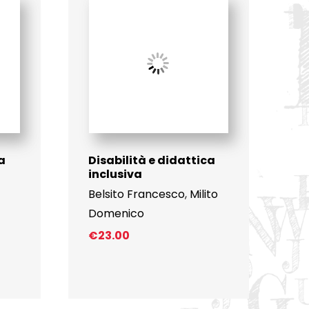
a
Disabilità e didattica
inclusiva
Belsito Francesco
,
Milito
Domenico
€
23.00