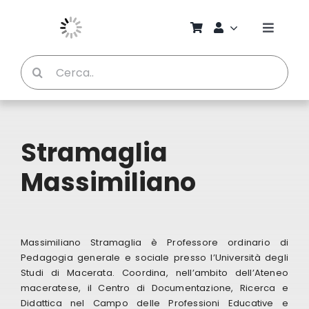
Salta
al
Toggle
contenuto
Naviga
Cerca
Chi S
per:
Bambi
Stramaglia
Pedag
Massimiliano
Proget
Massimiliano Stramaglia è Professore ordinario di
Manual
Pedagogia generale e sociale presso l’Università degli
Studi di Macerata. Coordina, nell’ambito dell’Ateneo
maceratese, il Centro di Documentazione, Ricerca e
Riviste
Didattica nel Campo delle Professioni Educative e