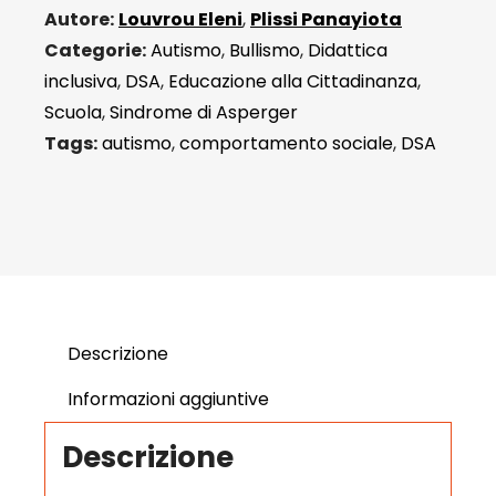
bambini
Autore:
Louvrou Eleni
,
Plissi Panayiota
e
Categorie:
Autismo
,
Bullismo
,
Didattica
ragazzi
inclusiva
,
DSA
,
Educazione alla Cittadinanza
,
da
Scuola
,
Sindrome di Asperger
4
Tags:
autismo
,
comportamento sociale
,
DSA
a
12
anni
quantità
Descrizione
Informazioni aggiuntive
Descrizione