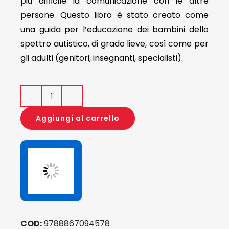
più difﬁcile la comunicazione con le altre
persone. Questo libro è stato creato come
una guida per l’educazione dei bambini dello
spettro autistico, di grado lieve, così come per
gli adulti (genitori, insegnanti, specialisti).
Autismo.
Le
Aggiungi al carrello
regole
non
scritte
del
comportamento
sociale
per
COD:
9788867094578