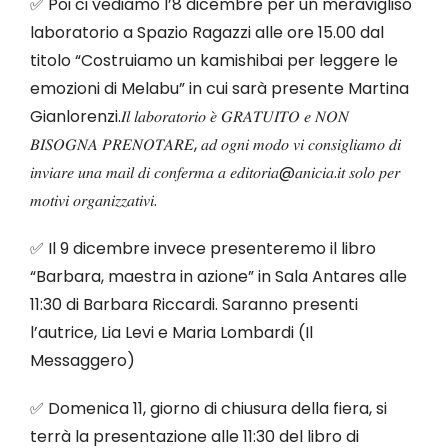
✅ Poi ci vediamo l’8 dicembre per un meravigliso
laboratorio a Spazio Ragazzi alle ore 15.00 dal
titolo “Costruiamo un kamishibai per leggere le
emozioni di Melabu” in cui sarà presente Martina
Gianlorenzi.𝐼𝑙 𝑙𝑎𝑏𝑜𝑟𝑎𝑡𝑜𝑟𝑖𝑜 𝑒̀ 𝐺𝑅𝐴𝑇𝑈𝐼𝑇𝑂 𝑒 𝑁𝑂𝑁
𝐵𝐼𝑆𝑂𝐺𝑁𝐴 𝑃𝑅𝐸𝑁𝑂𝑇𝐴𝑅𝐸, 𝑎𝑑 𝑜𝑔𝑛𝑖 𝑚𝑜𝑑𝑜 𝑣𝑖 𝑐𝑜𝑛𝑠𝑖𝑔𝑙𝑖𝑎𝑚𝑜 𝑑𝑖
𝑖𝑛𝑣𝑖𝑎𝑟𝑒 𝑢𝑛𝑎 𝑚𝑎𝑖𝑙 𝑑𝑖 𝑐𝑜𝑛𝑓𝑒𝑟𝑚𝑎 𝑎 𝑒𝑑𝑖𝑡𝑜𝑟𝑖𝑎@𝑎𝑛𝑖𝑐𝑖𝑎.𝑖𝑡 𝑠𝑜𝑙𝑜 𝑝𝑒𝑟
𝑚𝑜𝑡𝑖𝑣𝑖 𝑜𝑟𝑔𝑎𝑛𝑖𝑧𝑧𝑎𝑡𝑖𝑣𝑖.
✅ Il 9 dicembre invece presenteremo il libro
“Barbara, maestra in azione” in Sala Antares alle
11:30 di Barbara Riccardi. Saranno presenti
l’autrice, Lia Levi e Maria Lombardi (Il
Messaggero)
✅ Domenica 11, giorno di chiusura della fiera, si
terrà la presentazione alle 11:30 del libro di