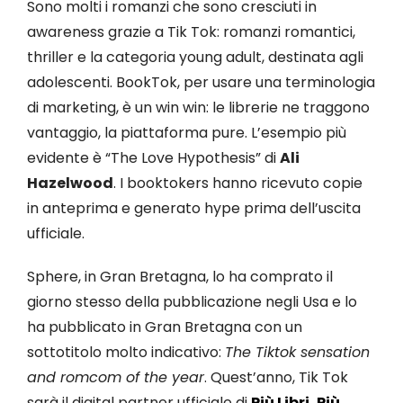
Sono molti i romanzi che sono cresciuti in
awareness grazie a Tik Tok: romanzi romantici,
thriller e la categoria young adult, destinata agli
adolescenti. BookTok, per usare una terminologia
di marketing, è un win win: le librerie ne traggono
vantaggio, la piattaforma pure. L’esempio più
evidente è “The Love Hypothesis” di
Ali
Hazelwood
. I booktokers hanno ricevuto copie
in anteprima e generato hype prima dell’uscita
ufficiale.
Sphere, in Gran Bretagna, lo ha comprato il
giorno stesso della pubblicazione negli Usa e lo
ha pubblicato in Gran Bretagna con un
sottotitolo molto indicativo:
The Tiktok sensation
and romcom of the year
. Quest’anno, Tik Tok
sarà il digital partner ufficiale di
Più Libri, Più