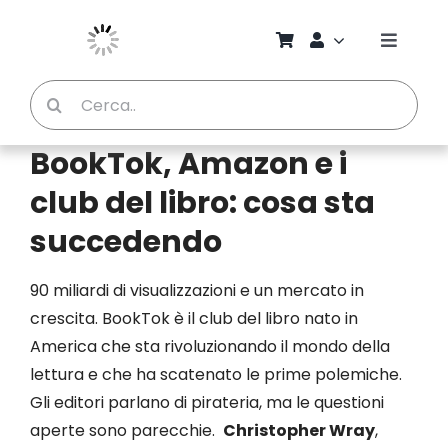
Salta
al
Toggle
contenuto
Naviga
Cerca
Chi S
per:
BookTok, Amazon e i
Bambi
club del libro: cosa sta
Pedag
succedendo
90 miliardi di visualizzazioni e un mercato in
Proget
crescita. BookTok è il club del libro nato in
America che sta rivoluzionando il mondo della
Manual
lettura e che ha scatenato le prime polemiche.
Gli editori parlano di pirateria, ma le questioni
Riviste
aperte sono parecchie.
Christopher Wray
,