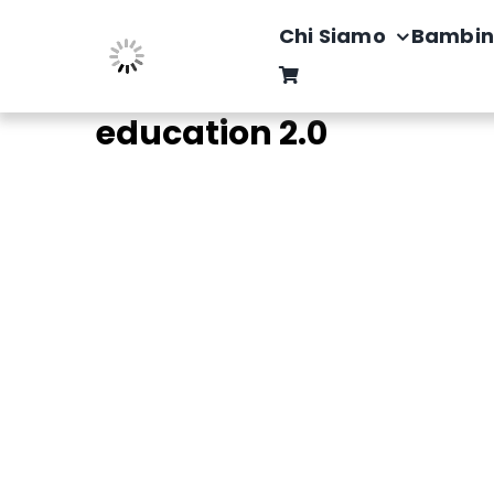
Salta
Chi Siamo
Bambin
al
contenuto
education 2.0