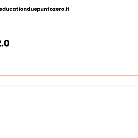
educationduepuntozero.it
.0