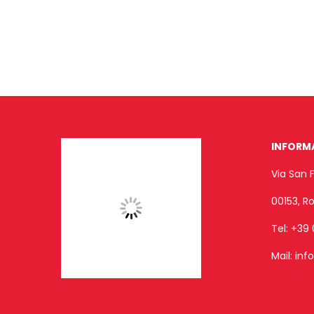
INFORM
Via San 
00153, 
Tel:
+39 
Mail:
inf