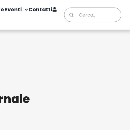
te
Eventi
Contatti
Cerca
per:
rnale