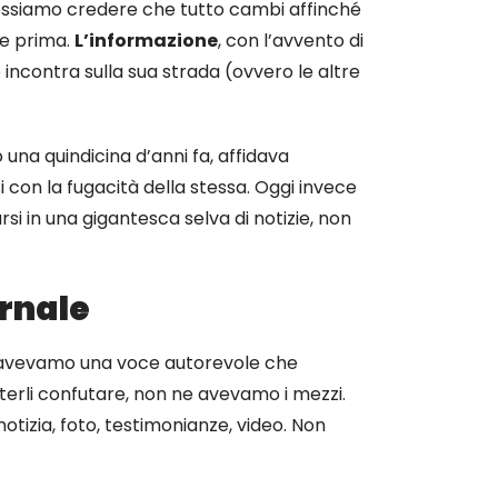
, possiamo credere che tutto cambi affinché
me prima.
L’informazione
, con l’avvento di
 incontra sulla sua strada (ovvero le altre
una quindicina d’anni fa, affidava
si con la fugacità della stessa. Oggi invece
rsi in una gigantesca selva di notizie, non
ornale
ia, avevamo una voce autorevole che
poterli confutare, non ne avevamo i mezzi.
tizia, foto, testimonianze, video. Non