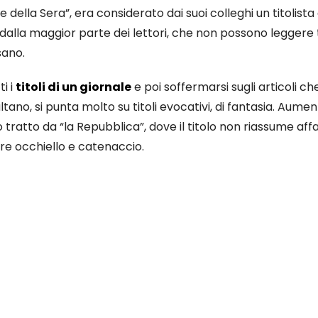
 della Sera”, era considerato dai suoi colleghi un titolista 
alla maggior parte dei lettori, che non possono leggere t
sano.
i i
titoli di un giornale
e poi soffermarsi sugli articoli che
tano, si punta molto su titoli evocativi, di fantasia. Aument
ratto da “la Repubblica”, dove il titolo non riassume affat
re occhiello e catenaccio.