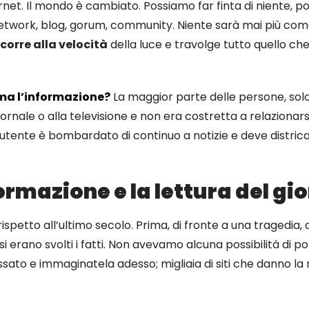
Internet. Il mondo è cambiato. Possiamo far finta di niente
 network, blog, gorum, community. Niente sarà mai più co
corre alla velocità
della luce e travolge tutto quello che
ma l’informazione?
La maggior parte delle persone, solo 
 giornale o alla televisione e non era costretta a relazionar
l’utente è bombardato di continuo a notizie e deve districa
rmazione e la lettura del gi
rispetto all’ultimo secolo. Prima, di fronte a una traged
si erano svolti i fatti. Non avevamo alcuna possibilità di 
to e immaginatela adesso; migliaia di siti che danno la no