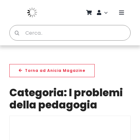
Salta
al
Toggle
contenuto
Naviga
Cerca
Chi S
per:
Bambi
Pedag
Torna ad Anicia Magazine
Categoria: I problemi
Proget
della pedagogia
Manual
Riviste