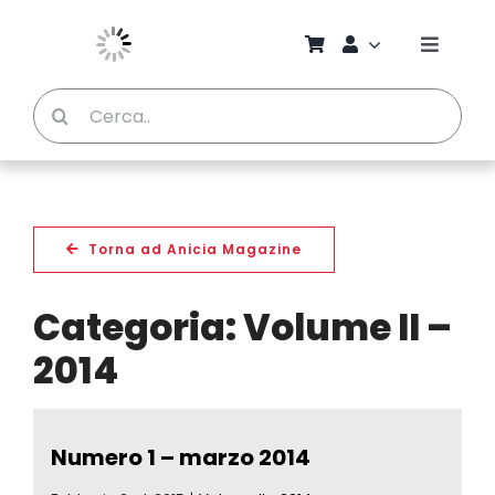
Salta
al
Toggle
contenuto
Naviga
Cerca
Chi S
per:
Bambi
Pedag
Torna ad Anicia Magazine
Categoria: Volume II –
Proget
2014
Manual
Numero 1 – marzo 2014
Riviste