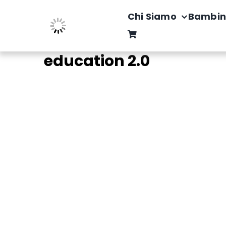
Salta
Chi Siamo
Bambin
al
contenuto
education 2.0