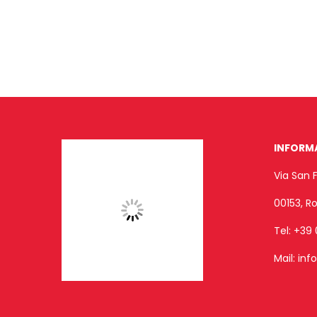
INFORM
Via San 
00153, 
Tel:
+39 
Mail:
inf