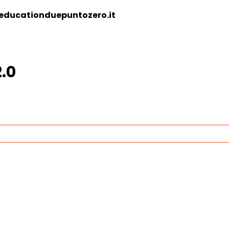
educationduepuntozero.it
.0