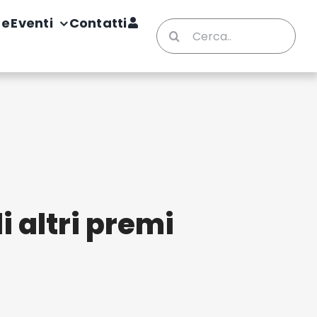
te
Eventi
Contatti
Cerca
per:
i altri premi