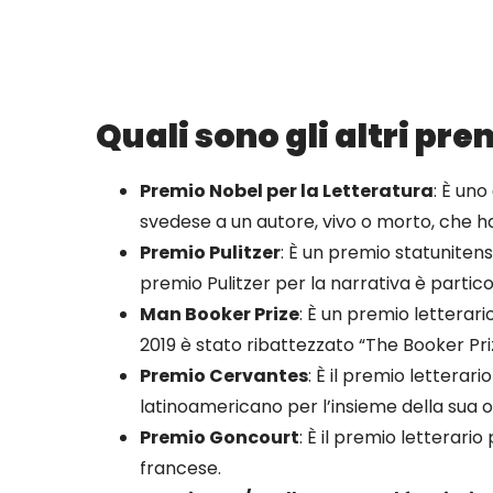
Quali sono gli altri pre
Premio Nobel per la Letteratura
: È un
svedese a un autore, vivo o morto, che ha
Premio Pulitzer
: È un premio statunitense
premio Pulitzer per la narrativa è partic
Man Booker Prize
: È un premio letterar
2019 è stato ribattezzato “The Booker Pri
Premio Cervantes
: È il premio lettera
latinoamericano per l’insieme della sua 
Premio Goncourt
: È il premio letterari
francese.