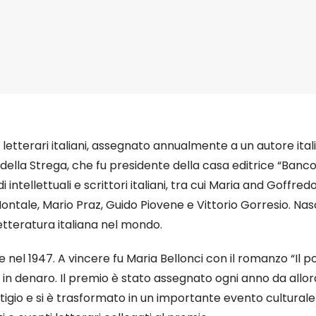
 letterari italiani, assegnato annualmente a un autore itali
lla Strega, che fu presidente della casa editrice “Banco di
tellettuali e scrittori italiani, tra cui Maria and Goffredo
Montale, Mario Praz, Guido Piovene e Vittorio Gorresio. N
tteratura italiana nel mondo.
e nel 1947. A vincere fu Maria Bellonci con il romanzo “Il p
n denaro. Il premio è stato assegnato ogni anno da allora, 
o e si è trasformato in un importante evento culturale in