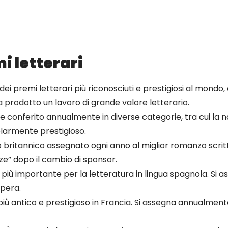
mi letterari
o dei premi letterari più riconosciuti e prestigiosi al mo
 prodotto un lavoro di grande valore letterario.
 conferito annualmente in diverse categorie, tra cui la narra
olarmente prestigioso.
io britannico assegnato ogni anno al miglior romanzo scritt
ze” dopo il cambio di sponsor.
rio più importante per la letteratura in lingua spagnola. 
opera.
o più antico e prestigioso in Francia. Si assegna annualmente