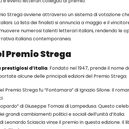
 e eventi letterari collegati al premio.
 Premio Strega avviene attraverso un sistema di votazione 
italiani. La lista dei finalisti si annuncia a maggio e il vincito
vere numerosi talenti letterari italiani, rendendo le opere 
arrativa italiana contemporanea.
del Premio Strega
 prestigiosi d’Italia
. Fondato nel 1947, prende il nome da
iportate alcune delle principali edizioni del Premio Strega:
 del Premio Strega fu “Fontamara” di Ignazio Silone. Il r
i.
Gattopardo” di Giuseppe Tomasi di Lampedusa. Questo celeb
i grandi cambiamenti politici e sociali dell’unità d’Italia.
 di Leonardo Sciascia vinse il premio in questa edizione. Il li