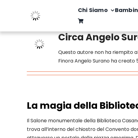
Salta
Chi Siamo
Bambin
al
contenuto
Circa Angelo Su
Questo autore non ha riempito al
Finora Angelo Surano ha creato 5
La magia della Biblio
Il Salone monumentale della Biblioteca Casanat
trova all’interno del chiostro del Convento d
attraverso un portale dalla piazza omonima. D