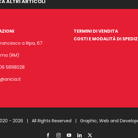
A ALTRI ARTICOLI
AZIONI
TERMINI DI VENDITA
COSTI E MODALITÀ DI SPEDI
Francesco a Ripa, 67
Roma (RM)
06 5898028
o@anicia.it
2020 -
2026 | All Rights Reserved |
Graphic, Web and Develo
Facebook
Instagram
YouTube
LinkedIn
X