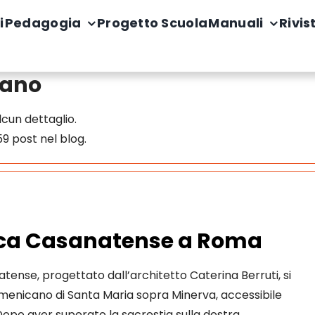
i
Pedagogia
Progetto Scuola
Manuali
Rivis
rano
cun dettaglio.
9 post nel blog.
teca Casanatense a Roma
ense, progettato dall’architetto Caterina Berruti, si
omenicano di Santa Maria sopra Minerva, accessibile
opo aver superato la sacrestia sulla destra, …