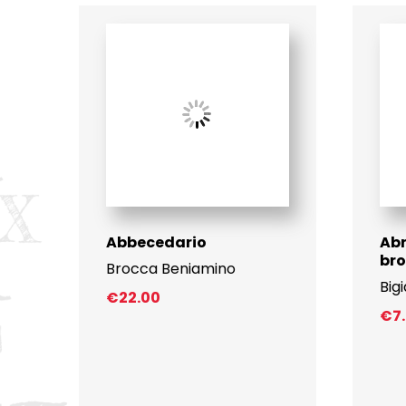
Abbecedario
Ab
bro
Brocca Beniamino
Big
€
22.00
€
7