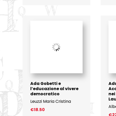
Ada Gobetti e
Adu
l’educazione al vivere
Acc
democratico
nei
La
Leuzzi Maria Cristina
Alb
€
18.50
€
2