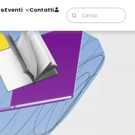
te
Eventi
Contatti
Cerca
per: