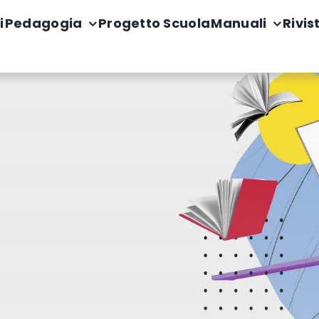
i
Pedagogia
Progetto Scuola
Manuali
Rivis