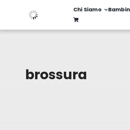
Salta
Chi Siamo
Bambin
al
contenuto
brossura