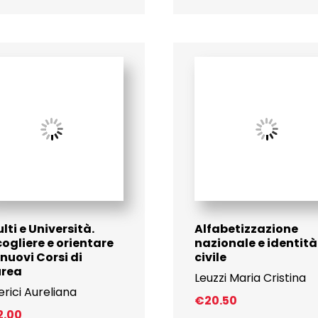
lti e Università.
Alfabetizzazione
ogliere e orientare
nazionale e identità
 nuovi Corsi di
civile
urea
Leuzzi Maria Cristina
erici Aureliana
€
20.50
2.00