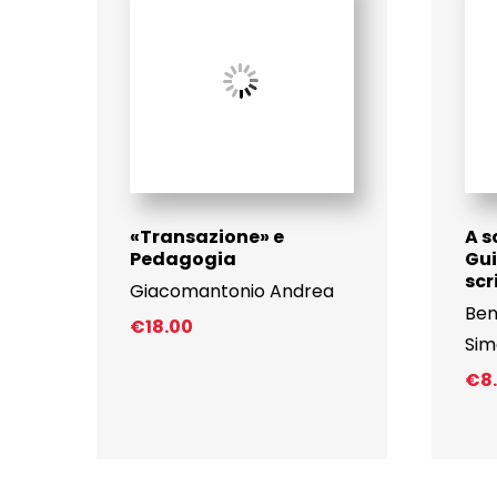
«Transazione­» e
A s
Pedagogia
Gui
scr
Giacomantonio Andrea
Ben
€
18.00
Sim
€
8