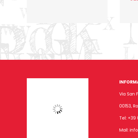
INFORM
Via San 
00153, 
Tel:
+39 
Mail:
inf