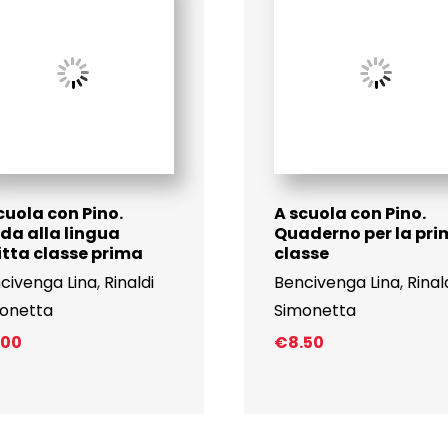
cuola con Pino.
A scuola con Pino.
da alla lingua
Quaderno per la pr
itta classe prima
classe
civenga Lina
,
Rinaldi
Bencivenga Lina
,
Rinal
onetta
Simonetta
.00
€
8.50