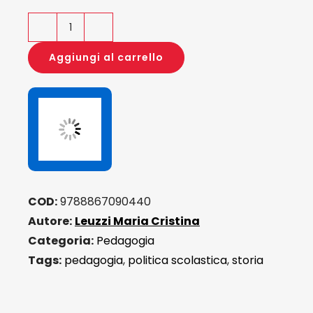
Alfabetizzazione
nazionale
Aggiungi al carrello
e
identità
civile
quantità
COD:
9788867090440
Autore:
Leuzzi Maria Cristina
Categoria:
Pedagogia
Tags:
pedagogia
,
politica scolastica
,
storia