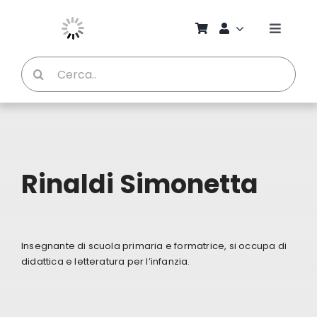
Salta
al
Toggle
contenuto
Naviga
Cerca
Chi S
per:
Bambi
Pedag
Rinaldi Simonetta
Proget
Insegnante di scuola primaria e formatrice, si occupa di
Manual
didattica e letteratura per l’infanzia.
Riviste