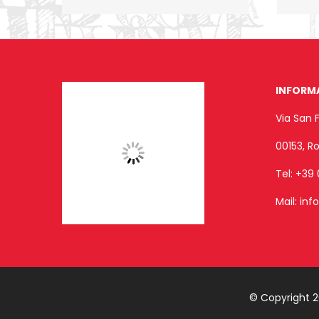
INFORM
Via San 
00153, 
Tel:
+39 
Mail:
inf
© Copyright 