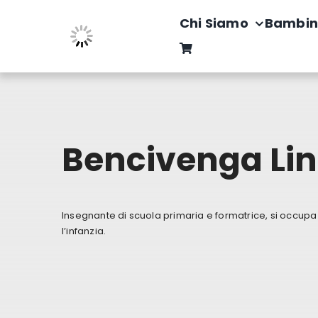
Salta
Chi Siamo
Bambin
al
contenuto
Bencivenga Li
Insegnante di scuola primaria e formatrice, si occupa d
l’infanzia.