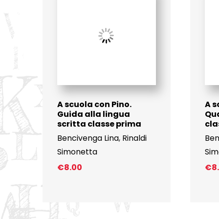
A scuola con Pino.
A s
Guida alla lingua
Qua
scritta classe prima
cla
Bencivenga Lina
,
Rinaldi
Ben
Simonetta
Sim
€
8.00
€
8