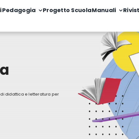
i
Pedagogia
Progetto Scuola
Manuali
Rivis
na
i didattica e letteratura per