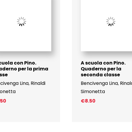
cuola con Pino.
A scuola con Pino.
derno per la prima
Quaderno per la
sse
seconda classe
civenga Lina
,
Rinaldi
Bencivenga Lina
,
Rinal
onetta
Simonetta
.50
€
8.50