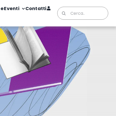
te
Eventi
Contatti
Cerca
per: