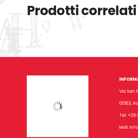
Prodotti correlati
INFORM
Via San 
00153, 
Tel:
+39 
Mail:
inf