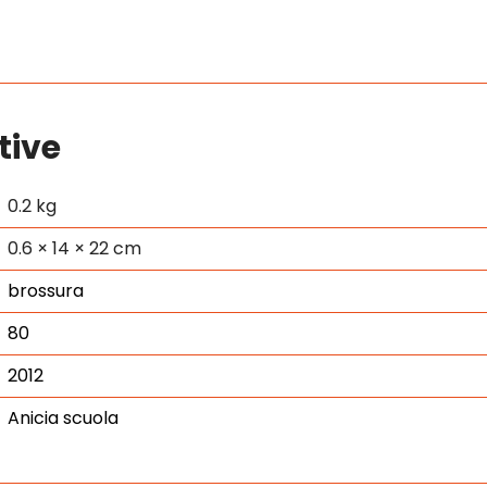
tive
0.2 kg
0.6 × 14 × 22 cm
brossura
80
2012
Anicia scuola