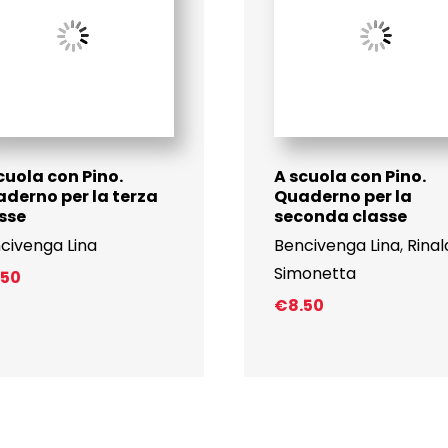
cuola con Pino.
A scuola con Pino.
derno per la terza
Quaderno per la
sse
seconda classe
civenga Lina
Bencivenga Lina
,
Rinal
Simonetta
.50
€
8.50