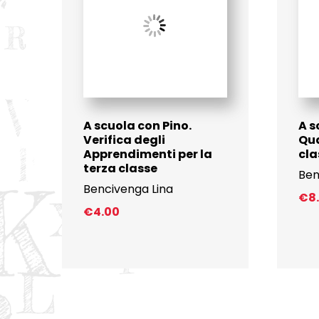
A scuola con Pino.
A s
Verifica degli
Qua
Apprendimenti per la
cla
terza classe
Ben
Bencivenga Lina
€
8
€
4.00