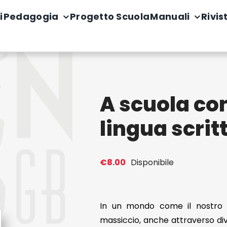
i
Pedagogia
Progetto Scuola
Manuali
Rivis
A scuola con
lingua scrit
€
8.00
Disponibile
In un mondo come il nostro 
massiccio, anche attraverso di