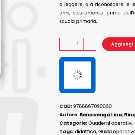
a leggere, o a riconoscere le l
anni, sicuramente prima dell’
scuola primaria.
Aggiungi 
A
scuola
con
Pino.
Guida
alla
lingua
COD:
9788867090060
scritta
Autore:
Bencivenga Lina
,
Rin
classe
Categorie:
Quaderni operativi
,
prima
Tags:
didattica
,
Guida operativ
quantità