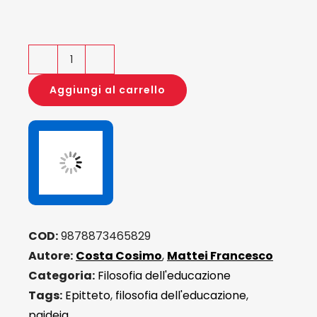
Ancora
su
Aggiungi al carrello
Epitteto
quantità
COD:
9878873465829
Autore:
Costa Cosimo
,
Mattei Francesco
Categoria:
Filosofia dell'educazione
Tags:
Epitteto
,
filosofia dell'educazione
,
paideia