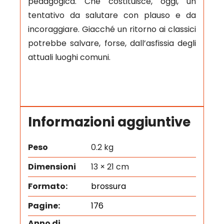
pedagogica. Che costituisce, oggi, un
tentativo da salutare con plauso e da
incoraggiare. Giacché un ritorno ai classici
potrebbe salvare, forse, dall’asfissia degli
attuali luoghi comuni.
Informazioni aggiuntive
Peso
0.2 kg
Dimensioni
13 × 21 cm
Formato:
brossura
Pagine:
176
Anno di