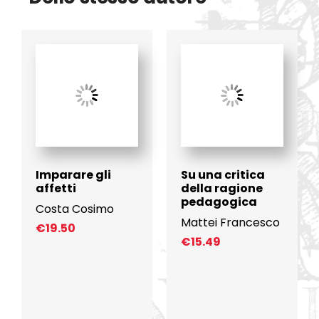
Imparare gli
Su una critica
affetti
della ragione
pedagogica
Costa Cosimo
Mattei Francesco
€
19.50
€
15.49