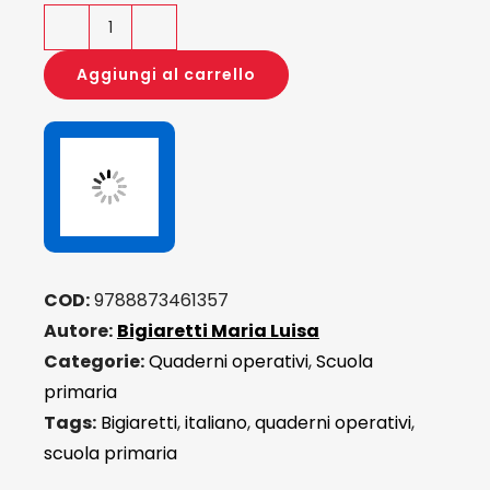
Abracadabra
brodabrodaglia...
Aggiungi al carrello
2
quantità
COD:
9788873461357
Autore:
Bigiaretti Maria Luisa
Categorie:
Quaderni operativi
,
Scuola
primaria
Tags:
Bigiaretti
,
italiano
,
quaderni operativi
,
scuola primaria