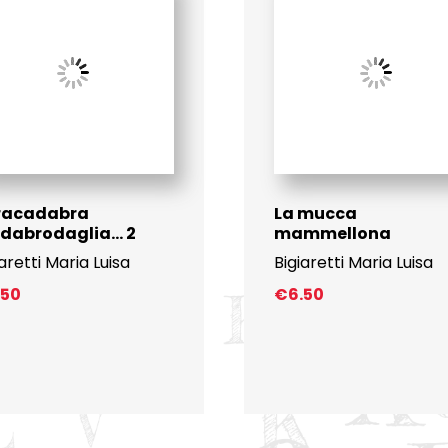
racadabra
La mucca
odabrodaglia… 2
mammellona
iaretti Maria Luisa
Bigiaretti Maria Luisa
.50
€
6.50