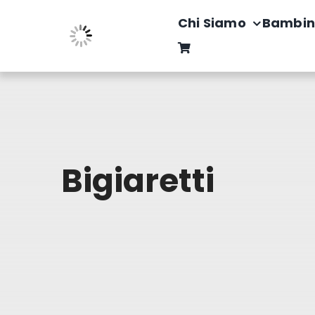
Salta
Chi Siamo
Bambin
al
contenuto
Bigiaretti