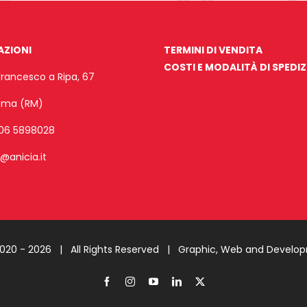
AZIONI
TERMINI DI VENDITA
COSTI E MODALITÀ DI SPEDI
Francesco a Ripa, 67
Roma (RM)
06 5898028
o@anicia.it
2020 -
2026 | All Rights Reserved |
Graphic, Web and Develo
Facebook
Instagram
YouTube
LinkedIn
X