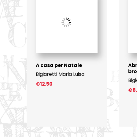
A casa per Natale
Ab
br
Bigiaretti Maria Luisa
Big
€
12.50
€
8