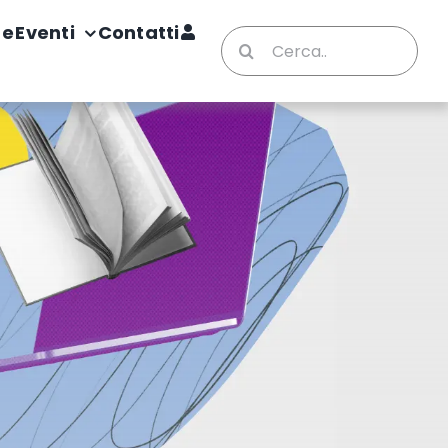
te
Eventi
Contatti
Cerca
per: