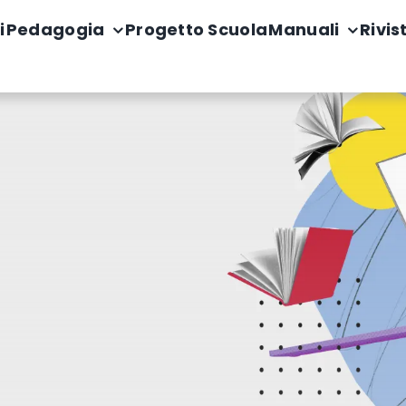
i
Pedagogia
Progetto Scuola
Manuali
Rivis