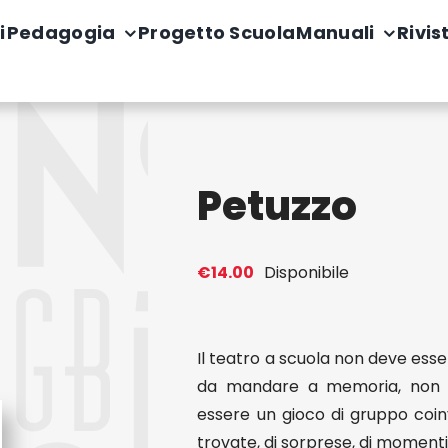
i
Pedagogia
Progetto Scuola
Manuali
Rivis
Petuzzo
€
14.00
Disponibile
Il teatro a scuola non deve esse
da mandare a memoria, non de
essere un gioco di gruppo coinv
trovate, di sorprese, di momenti 