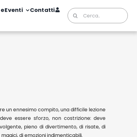
te
Eventi
Contatti
Cerca
per:
re un ennesimo compito, una difficile lezione
ve essere sforzo, non costrizione: deve
olgente, pieno di divertimento, di risate, di
magici, di emozioni indimenticabili.