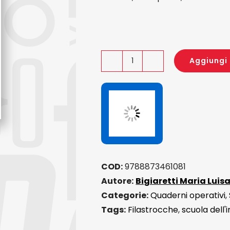
Aggiungi 
Petuzzo
quantità
COD:
9788873461081
Autore:
Bigiaretti Maria Luis
Categorie:
Quaderni operativi
,
Tags:
Filastrocche
,
scuola dell'