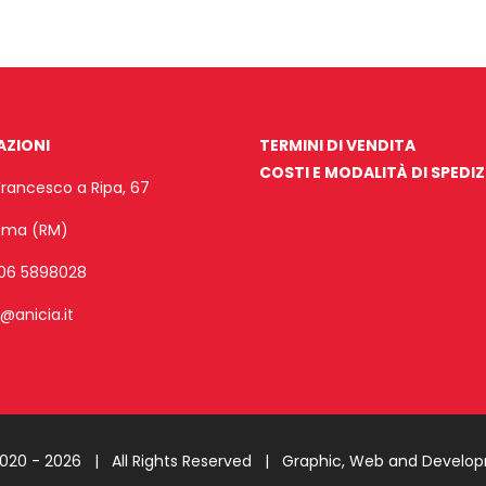
AZIONI
TERMINI DI VENDITA
COSTI E MODALITÀ DI SPEDI
Francesco a Ripa, 67
Roma (RM)
06 5898028
o@anicia.it
2020 -
2026 | All Rights Reserved |
Graphic, Web and Develo